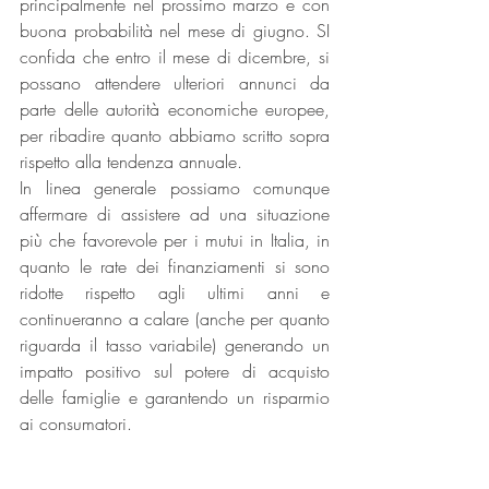
principalmente nel prossimo marzo e con 
buona probabilità nel mese di giugno. SI 
confida che entro il mese di dicembre, si 
possano attendere ulteriori annunci da 
parte delle autorità economiche europee, 
per ribadire quanto abbiamo scritto sopra 
rispetto alla tendenza annuale.
In linea generale possiamo comunque 
affermare di assistere ad una situazione 
più che favorevole per i mutui in Italia, in 
quanto le rate dei finanziamenti si sono 
ridotte rispetto agli ultimi anni e 
continueranno a calare (anche per quanto 
riguarda il tasso variabile) generando un 
impatto positivo sul potere di acquisto 
delle famiglie e garantendo un risparmio 
ai consumatori.
Inoltre, la forte concorrenza tra gli Istituti di 
Credito, porterà a mutui ancora più 