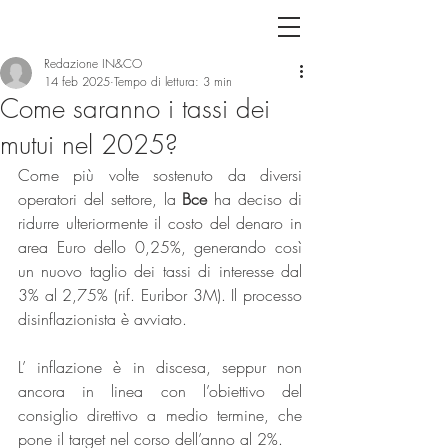
INVESTIMENTI & COSTRUZIONI
Redazione IN&CO
14 feb 2025
Tempo di lettura: 3 min
Come saranno i tassi dei
mutui nel 2025?
Come più volte sostenuto da diversi 
operatori del settore, la 
Bce
 ha deciso di 
ridurre ulteriormente il costo del denaro in 
area Euro dello 0,25%, generando così 
un nuovo taglio dei tassi di interesse dal 
3% al 2,75% (rif. Euribor 3M). Il processo 
disinflazionista è avviato.
L’ inflazione è in discesa, seppur non 
ancora in linea con l’obiettivo del 
consiglio direttivo a medio termine, che 
pone il target nel corso dell’anno al 2%.