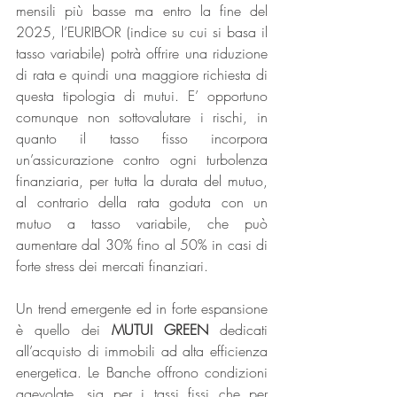
mensili più basse ma entro la fine del 
2025, l’EURIBOR (indice su cui si basa il 
tasso variabile) potrà offrire una riduzione 
di rata e quindi una maggiore richiesta di 
questa tipologia di mutui. E’ opportuno 
comunque non sottovalutare i rischi, in 
quanto il tasso fisso incorpora 
un’assicurazione contro ogni turbolenza 
finanziaria, per tutta la durata del mutuo, 
al contrario della rata goduta con un 
mutuo a tasso variabile, che può 
aumentare dal 30% fino al 50% in casi di 
forte stress dei mercati finanziari.
Un trend emergente ed in forte espansione 
è quello dei 
MUTUI GREEN
 dedicati 
all’acquisto di immobili ad alta efficienza 
energetica. Le Banche offrono condizioni 
agevolate, sia per i tassi fissi che per 